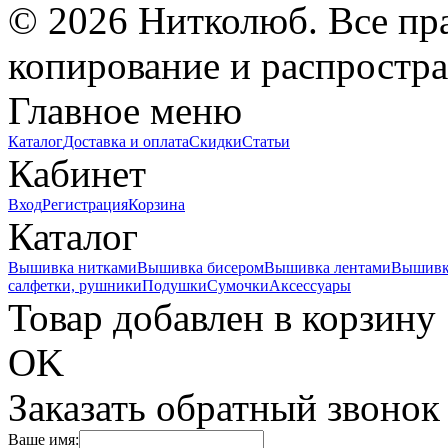
© 2026 Нитколюб. Все пр
копирование и распростра
Главное меню
Каталог
Доставка и оплата
Скидки
Статьи
Кабинет
Вход
Регистрация
Корзина
Каталог
Вышивка нитками
Вышивка бисером
Вышивка лентами
Вышивк
салфетки, рушники
Подушки
Сумочки
Аксессуары
Товар добавлен в корзину
OK
Заказать обратный звонок
Ваше имя: