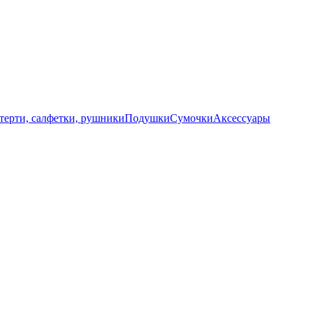
терти, салфетки, рушники
Подушки
Сумочки
Аксессуары