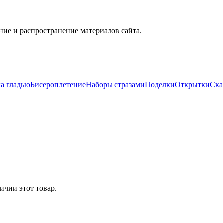
ие и распространение материалов сайта.
а гладью
Бисероплетение
Наборы стразами
Поделки
Открытки
Ска
ичии этот товар.