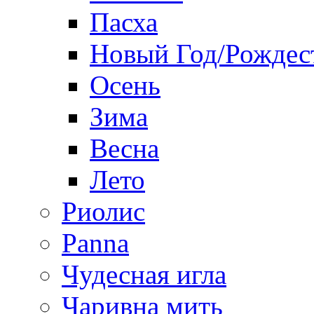
Пасха
Новый Год/Рождес
Осень
Зима
Весна
Лето
Риолис
Panna
Чудесная игла
Чаривна мить