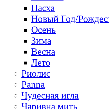
Пасха
Новый Год/Рождес
Осень
Зима
Весна
Лето
Риолис
Panna
Чудесная игла
Чаривна мить