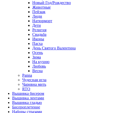
Новый Год/Рождество
Животные
Пейзаж
Люди
Натюрморт
Дети
Религия
Свадьба
Иконы
Пасха
День Святого Валентина
Осень
Зима
На кухню
Любовь
Весна
Panna
Чудесная игла
Чаривна мить
RTO
Вышивка бисером
Вышивка лентами
Вышивка гладью
Бисероплетение
Наборы стразами