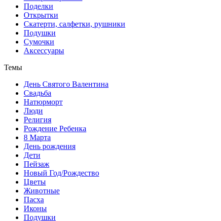
Поделки
Открытки
Скатерти, салфетки, рушники
Подушки
Сумочки
Аксессуары
Темы
День Святого Валентина
Свадьба
Натюрморт
Люди
Религия
Рождение Ребенка
8 Марта
День рождения
Дети
Пейзаж
Новый Год/Рождество
Цветы
Животные
Пасха
Иконы
Подушки