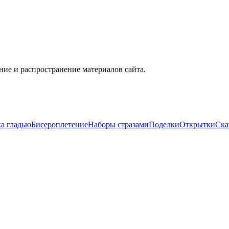
ие и распространение материалов сайта.
а гладью
Бисероплетение
Наборы стразами
Поделки
Открытки
Ска