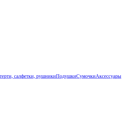
терти, салфетки, рушники
Подушки
Сумочки
Аксессуары