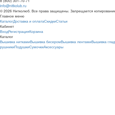
8 (800) 301-70-71
info@nitkolub.ru
© 2026 Нитколюб. Все права защищены. Запрещается копирование
Главное меню
Каталог
Доставка и оплата
Скидки
Статьи
Кабинет
Вход
Регистрация
Корзина
Каталог
Вышивка нитками
Вышивка бисером
Вышивка лентами
Вышивка гла
рушники
Подушки
Сумочки
Аксессуары