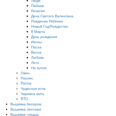
Люди
Пейзаж
Религия
День Святого Валентина
Рождение Ребенка
Новый Год/Рождество
8 Марта
День рождения
Иконы
Пасха
Весна
Любовь
Лето
На кухню
Овен
Риолис
Panna
Чудесная игла
Чаривна мить
RTO
Вышивка бисером
Вышивка лентами
Вышивка гладью