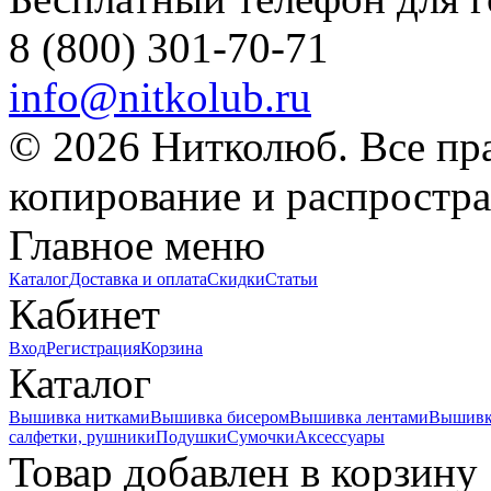
8 (800) 301-70-71
info@nitkolub.ru
© 2026 Нитколюб. Все пр
копирование и распростра
Главное меню
Каталог
Доставка и оплата
Скидки
Статьи
Кабинет
Вход
Регистрация
Корзина
Каталог
Вышивка нитками
Вышивка бисером
Вышивка лентами
Вышивк
салфетки, рушники
Подушки
Сумочки
Аксессуары
Товар добавлен в корзину