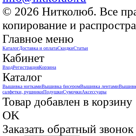
© 2026 Нитколюб. Все пр
копирование и распростра
Главное меню
Каталог
Доставка и оплата
Скидки
Статьи
Кабинет
Вход
Регистрация
Корзина
Каталог
Вышивка нитками
Вышивка бисером
Вышивка лентами
Вышивк
салфетки, рушники
Подушки
Сумочки
Аксессуары
Товар добавлен в корзину
OK
Заказать обратный звонок