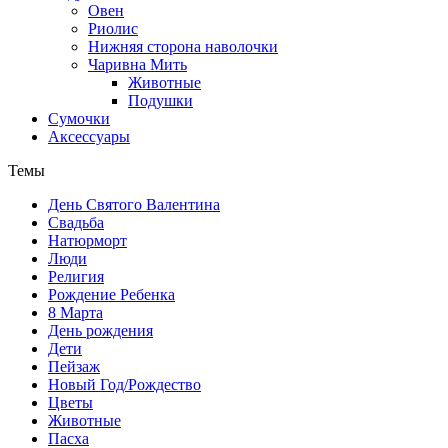
Овен
Риолис
Нижняя сторона наволочки
Чаривна Мить
Животные
Подушки
Сумочки
Аксессуары
Темы
День Святого Валентина
Свадьба
Натюрморт
Люди
Религия
Рождение Ребенка
8 Марта
День рождения
Дети
Пейзаж
Новый Год/Рождество
Цветы
Животные
Пасха