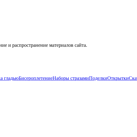
ие и распространение материалов сайта.
а гладью
Бисероплетение
Наборы стразами
Поделки
Открытки
Ска