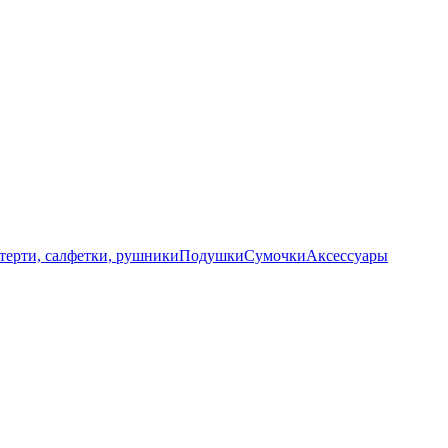
терти, салфетки, рушники
Подушки
Сумочки
Аксессуары