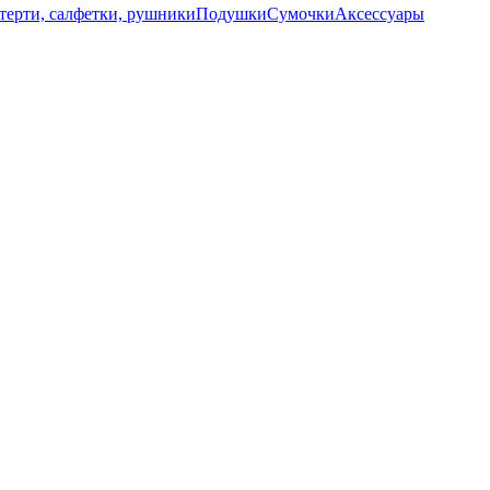
терти, салфетки, рушники
Подушки
Сумочки
Аксессуары