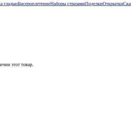
а гладью
Бисероплетение
Наборы стразами
Поделки
Открытки
Ска
ичии этот товар.