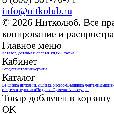
info@nitkolub.ru
© 2026 Нитколюб. Все пр
копирование и распростра
Главное меню
Каталог
Доставка и оплата
Скидки
Статьи
Кабинет
Вход
Регистрация
Корзина
Каталог
Вышивка нитками
Вышивка бисером
Вышивка лентами
Вышивк
салфетки, рушники
Подушки
Сумочки
Аксессуары
Товар добавлен в корзину
OK