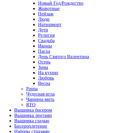
Новый Год/Рождество
Животные
Пейзаж
Люди
Натюрморт
Дети
Религия
Свадьба
Иконы
Пасха
День Святого Валентина
Осень
Зима
На кухню
Любовь
Весна
Panna
Чудесная игла
Чаривна мить
RTO
Вышивка бисером
Вышивка лентами
Вышивка гладью
Бисероплетение
Наборы стразами