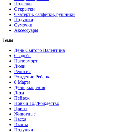
Поделки
Открытки
Скатерти, салфетки, рушники
Подушки
Сумочки
Аксессуары
Темы
День Святого Валентина
Свадьба
Натюрморт
Люди
Религия
Рождение Ребенка
8 Марта
День рождения
Дети
Пейзаж
Новый Год/Рождество
Цветы
Животные
Пасха
Иконы
Подушки