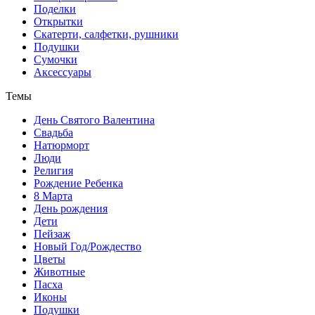
Поделки
Открытки
Скатерти, салфетки, рушники
Подушки
Сумочки
Аксессуары
Темы
День Святого Валентина
Свадьба
Натюрморт
Люди
Религия
Рождение Ребенка
8 Марта
День рождения
Дети
Пейзаж
Новый Год/Рождество
Цветы
Животные
Пасха
Иконы
Подушки