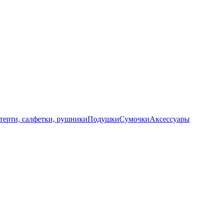
терти, салфетки, рушники
Подушки
Сумочки
Аксессуары