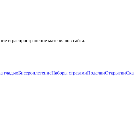
ие и распространение материалов сайта.
а гладью
Бисероплетение
Наборы стразами
Поделки
Открытки
Ска