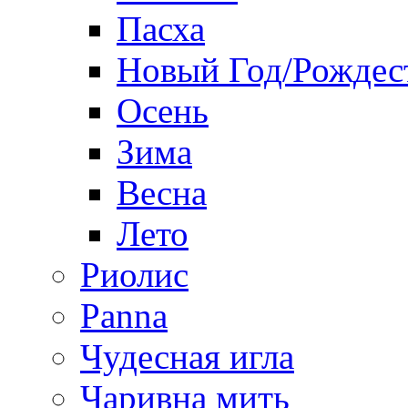
Пасха
Новый Год/Рождес
Осень
Зима
Весна
Лето
Риолис
Panna
Чудесная игла
Чаривна мить