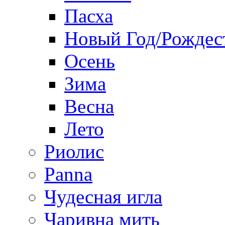
Пасха
Новый Год/Рождес
Осень
Зима
Весна
Лето
Риолис
Panna
Чудесная игла
Чаривна мить