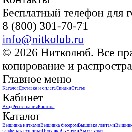
Бесплатный телефон для 
8 (800) 301-70-71
info@nitkolub.ru
© 2026 Нитколюб. Все пр
копирование и распростра
Главное меню
Каталог
Доставка и оплата
Скидки
Статьи
Кабинет
Вход
Регистрация
Корзина
Каталог
Вышивка нитками
Вышивка бисером
Вышивка лентами
Вышивк
салфетки, рушники
Подушки
Сумочки
Аксессуары