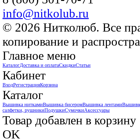
info@nitkolub.ru
© 2026 Нитколюб. Все пр
копирование и распростра
Главное меню
Каталог
Доставка и оплата
Скидки
Статьи
Кабинет
Вход
Регистрация
Корзина
Каталог
Вышивка нитками
Вышивка бисером
Вышивка лентами
Вышивк
салфетки, рушники
Подушки
Сумочки
Аксессуары
Товар добавлен в корзину
OK