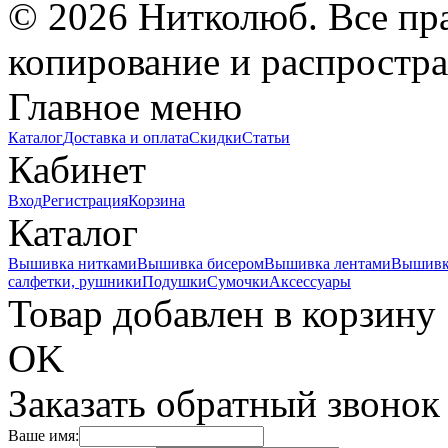
© 2026 Нитколюб. Все пр
копирование и распростра
Главное меню
Каталог
Доставка и оплата
Скидки
Статьи
Кабинет
Вход
Регистрация
Корзина
Каталог
Вышивка нитками
Вышивка бисером
Вышивка лентами
Вышивк
салфетки, рушники
Подушки
Сумочки
Аксессуары
Товар добавлен в корзину
OK
Заказать обратный звонок
Ваше имя: