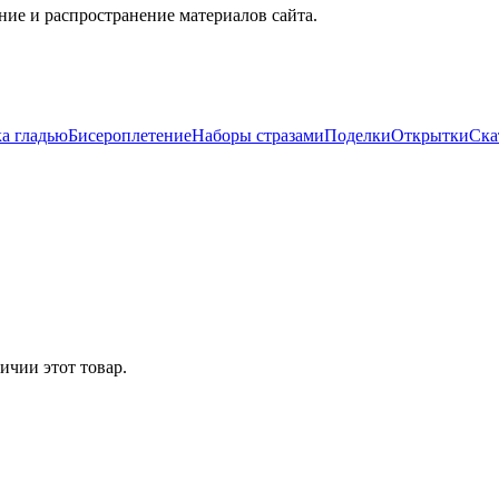
ие и распространение материалов сайта.
а гладью
Бисероплетение
Наборы стразами
Поделки
Открытки
Ска
ичии этот товар.