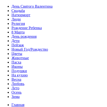
День Святого Валентина
Свадьба
Натюрморт
Люди
Религия
Рождение Ребенка
8 Марта
День рождения
Дети
Пейзаж
Новый Год/Рождество
Цветы
Животные
Пасха
Иконы
Подушки
На кухню
Весна
Любовь
Лето
Осень
Зима
Главная