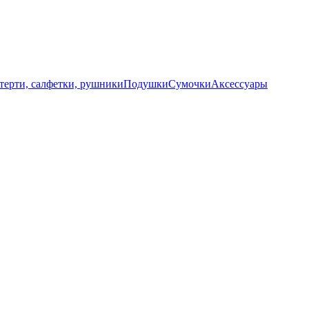
терти, салфетки, рушники
Подушки
Сумочки
Аксессуары