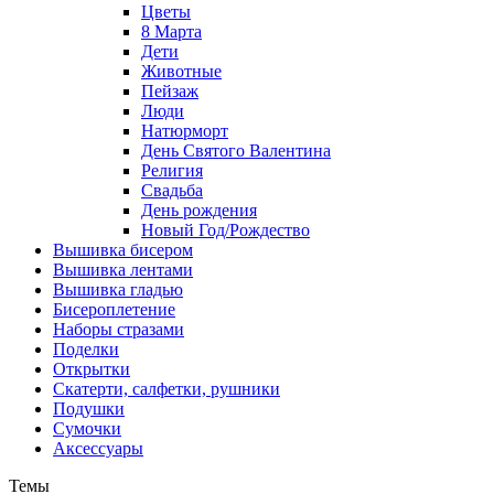
Цветы
8 Марта
Дети
Животные
Пейзаж
Люди
Натюрморт
День Святого Валентина
Религия
Свадьба
День рождения
Новый Год/Рождество
Вышивка бисером
Вышивка лентами
Вышивка гладью
Бисероплетение
Наборы стразами
Поделки
Открытки
Скатерти, салфетки, рушники
Подушки
Сумочки
Аксессуары
Темы