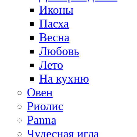
Иконы
Пасха
Весна
Любовь
Лето
На кухню
Овен
Риолис
Panna
Чудесная игла