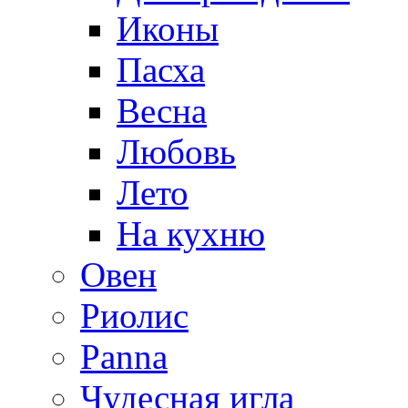
Иконы
Пасха
Весна
Любовь
Лето
На кухню
Овен
Риолис
Panna
Чудесная игла