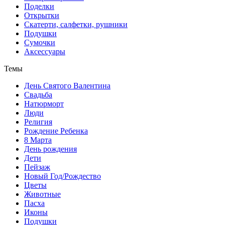
Поделки
Открытки
Скатерти, салфетки, рушники
Подушки
Сумочки
Аксессуары
Темы
День Святого Валентина
Свадьба
Натюрморт
Люди
Религия
Рождение Ребенка
8 Марта
День рождения
Дети
Пейзаж
Новый Год/Рождество
Цветы
Животные
Пасха
Иконы
Подушки