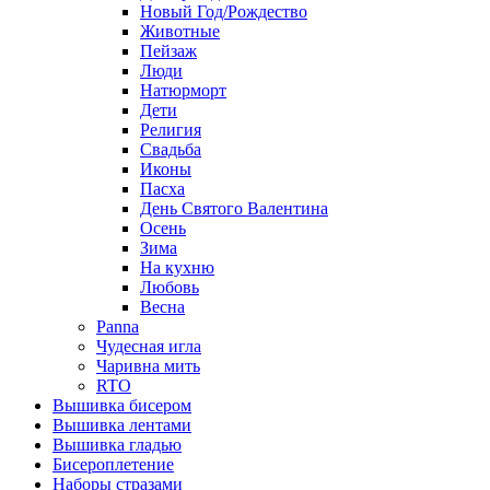
Новый Год/Рождество
Животные
Пейзаж
Люди
Натюрморт
Дети
Религия
Свадьба
Иконы
Пасха
День Святого Валентина
Осень
Зима
На кухню
Любовь
Весна
Panna
Чудесная игла
Чаривна мить
RTO
Вышивка бисером
Вышивка лентами
Вышивка гладью
Бисероплетение
Наборы стразами