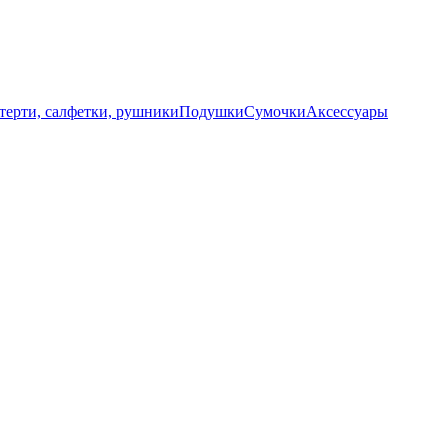
терти, салфетки, рушники
Подушки
Сумочки
Аксессуары