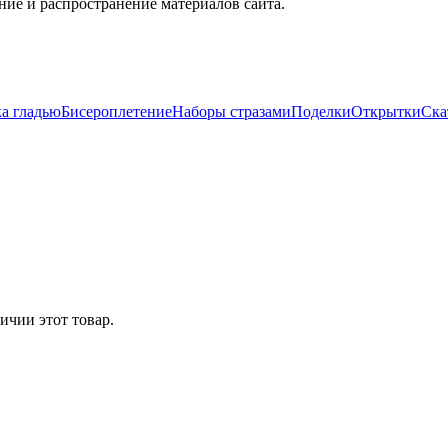
ие и распространение материалов сайта.
а гладью
Бисероплетение
Наборы стразами
Поделки
Открытки
Ска
ичии этот товар.